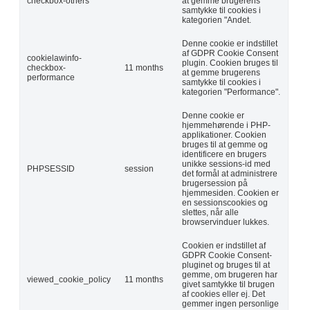
checkbox-others
at gemme brugerens
samtykke til cookies i
kategorien "Andet.
Denne cookie er indstillet
af GDPR Cookie Consent
cookielawinfo-
plugin. Cookien bruges til
checkbox-
11 months
at gemme brugerens
performance
samtykke til cookies i
kategorien "Performance".
Denne cookie er
hjemmehørende i PHP-
applikationer. Cookien
bruges til at gemme og
identificere en brugers
unikke sessions-id med
PHPSESSID
session
det formål at administrere
brugersession på
hjemmesiden. Cookien er
en sessionscookies og
slettes, når alle
browservinduer lukkes.
Cookien er indstillet af
GDPR Cookie Consent-
pluginet og bruges til at
gemme, om brugeren har
viewed_cookie_policy
11 months
givet samtykke til brugen
af cookies eller ej. Det
gemmer ingen personlige