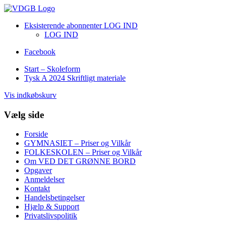
Eksisterende abonnenter LOG IND
LOG IND
Facebook
Start – Skoleform
Tysk A 2024 Skriftligt materiale
Vis indkøbskurv
Vælg side
Forside
GYMNASIET – Priser og Vilkår
FOLKESKOLEN – Priser og Vilkår
Om VED DET GRØNNE BORD
Opgaver
Anmeldelser
Kontakt
Handelsbetingelser
Hjælp & Support
Privatslivspolitik