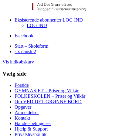
Eksisterende abonnenter LOG IND
LOG IND
Facebook
Start – Skoleform
stx dansk 2
Vis indkøbskurv
Vælg side
Forside
GYMNASIET – Priser og Vilkår
FOLKESKOLEN – Priser og Vilkår
Om VED DET GRØNNE BORD
Opgaver
Anmeldelser
Kontakt
Handelsbetingelser
Hjælp & Support
Privatslivspolitik