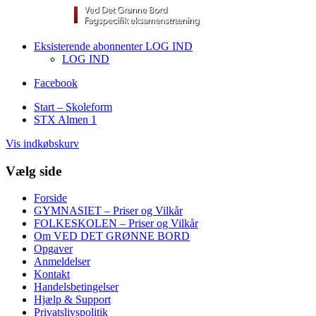
Eksisterende abonnenter LOG IND
LOG IND
Facebook
Start – Skoleform
STX Almen 1
Vis indkøbskurv
Vælg side
Forside
GYMNASIET – Priser og Vilkår
FOLKESKOLEN – Priser og Vilkår
Om VED DET GRØNNE BORD
Opgaver
Anmeldelser
Kontakt
Handelsbetingelser
Hjælp & Support
Privatslivspolitik