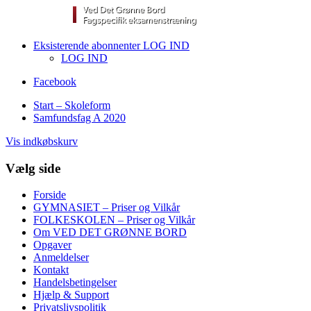
Eksisterende abonnenter LOG IND
LOG IND
Facebook
Start – Skoleform
Samfundsfag A 2020
Vis indkøbskurv
Vælg side
Forside
GYMNASIET – Priser og Vilkår
FOLKESKOLEN – Priser og Vilkår
Om VED DET GRØNNE BORD
Opgaver
Anmeldelser
Kontakt
Handelsbetingelser
Hjælp & Support
Privatslivspolitik