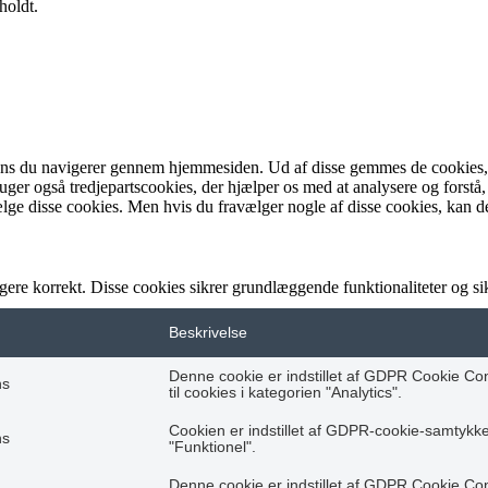
holdt.
ens du navigerer gennem hjemmesiden. Ud af disse gemmes de cookies, de
bruger også tredjepartscookies, der hjælper os med at analysere og fo
lge disse cookies. Men hvis du fravælger nogle af disse cookies, kan d
gere korrekt. Disse cookies sikrer grundlæggende funktionaliteter og 
Beskrivelse
Denne cookie er indstillet af GDPR Cookie Co
hs
til cookies i kategorien "Analytics".
Cookien er indstillet af GDPR-cookie-samtykke t
hs
"Funktionel".
Denne cookie er indstillet af GDPR Cookie Co