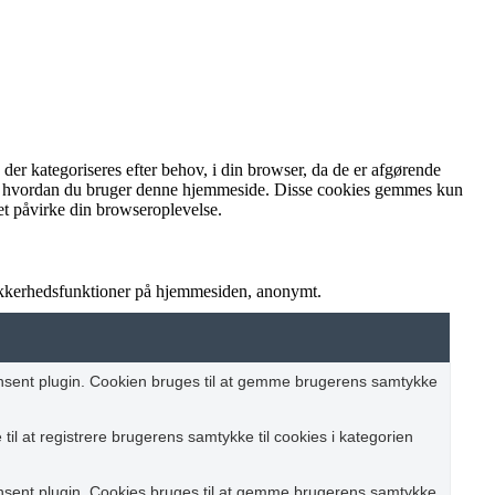
r kategoriseres efter behov, i din browser, da de er afgørende
rstå, hvordan du bruger denne hjemmeside. Disse cookies gemmes kun
et påvirke din browseroplevelse.
sikkerhedsfunktioner på hjemmesiden, anonymt.
nsent plugin. Cookien bruges til at gemme brugerens samtykke
il at registrere brugerens samtykke til cookies i kategorien
nsent plugin. Cookies bruges til at gemme brugerens samtykke