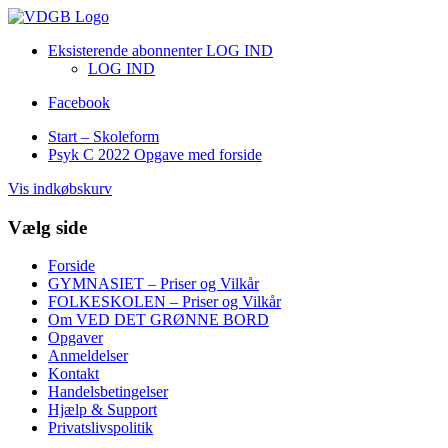
Eksisterende abonnenter LOG IND
LOG IND
Facebook
Start – Skoleform
Psyk C 2022 Opgave med forside
Vis indkøbskurv
Vælg side
Forside
GYMNASIET – Priser og Vilkår
FOLKESKOLEN – Priser og Vilkår
Om VED DET GRØNNE BORD
Opgaver
Anmeldelser
Kontakt
Handelsbetingelser
Hjælp & Support
Privatslivspolitik