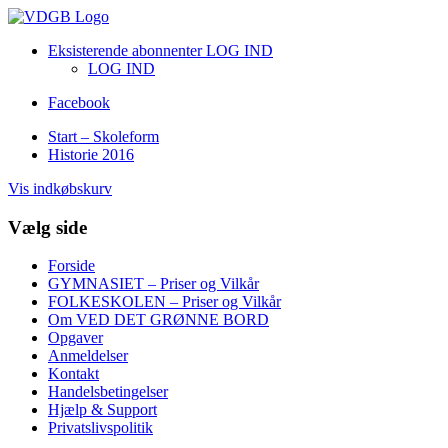
Eksisterende abonnenter LOG IND
LOG IND
Facebook
Start – Skoleform
Historie 2016
Vis indkøbskurv
Vælg side
Forside
GYMNASIET – Priser og Vilkår
FOLKESKOLEN – Priser og Vilkår
Om VED DET GRØNNE BORD
Opgaver
Anmeldelser
Kontakt
Handelsbetingelser
Hjælp & Support
Privatslivspolitik