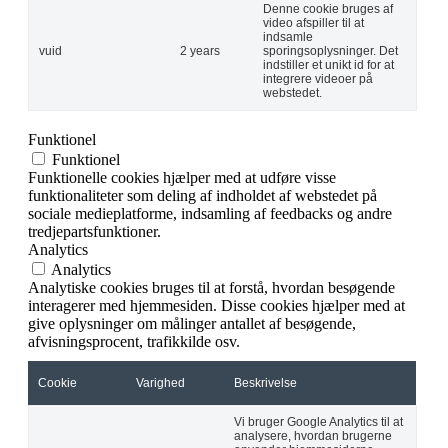
Denne cookie bruges af
video afspiller til at
indsamle
vuid
2 years
sporingsoplysninger. Det
indstiller et unikt id for at
integrere videoer på
webstedet.
Funktionel
Funktionel
Funktionelle cookies hjælper med at udføre visse
funktionaliteter som deling af indholdet af webstedet på
sociale medieplatforme, indsamling af feedbacks og andre
tredjepartsfunktioner.
Analytics
Analytics
Analytiske cookies bruges til at forstå, hvordan besøgende
interagerer med hjemmesiden. Disse cookies hjælper med at
give oplysninger om målinger antallet af besøgende,
afvisningsprocent, trafikkilde osv.
Cookie
Varighed
Beskrivelse
Vi bruger Google Analytics til at
analysere, hvordan brugerne