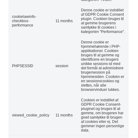
Denne cookie er indstillet
af GDPR Cookie Consent
cookielawinfo-
plugin. Cookien bruges til
checkbox-
11 months
at gemme brugerens
performance
samtykke til cookies i
kategorien "Performance".
Denne cookie er
hjemmehørende i PHP-
applikationer. Cookien
bruges til at gemme og
identificere en brugers
unikke sessions-id med
PHPSESSID
session
det formål at administrere
brugersession på
hjemmesiden. Cookien er
en sessionscookies og
slettes, når alle
browservinduer lukkes.
Cookien er indstillet af
GDPR Cookie Consent-
pluginet og bruges til at
gemme, om brugeren har
viewed_cookie_policy
11 months
givet samtykke til brugen
af cookies eller ej. Det
gemmer ingen personlige
data.