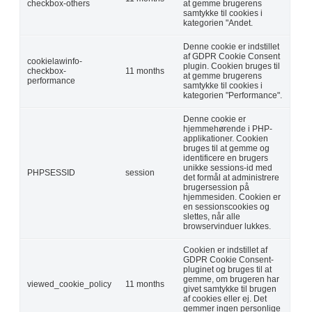
checkbox-others
at gemme brugerens
samtykke til cookies i
kategorien "Andet.
Denne cookie er indstillet
af GDPR Cookie Consent
cookielawinfo-
plugin. Cookien bruges til
checkbox-
11 months
at gemme brugerens
performance
samtykke til cookies i
kategorien "Performance".
Denne cookie er
hjemmehørende i PHP-
applikationer. Cookien
bruges til at gemme og
identificere en brugers
unikke sessions-id med
PHPSESSID
session
det formål at administrere
brugersession på
hjemmesiden. Cookien er
en sessionscookies og
slettes, når alle
browservinduer lukkes.
Cookien er indstillet af
GDPR Cookie Consent-
pluginet og bruges til at
gemme, om brugeren har
viewed_cookie_policy
11 months
givet samtykke til brugen
af cookies eller ej. Det
gemmer ingen personlige