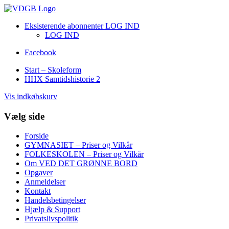
Eksisterende abonnenter LOG IND
LOG IND
Facebook
Start – Skoleform
HHX Samtidshistorie 2
Vis indkøbskurv
Vælg side
Forside
GYMNASIET – Priser og Vilkår
FOLKESKOLEN – Priser og Vilkår
Om VED DET GRØNNE BORD
Opgaver
Anmeldelser
Kontakt
Handelsbetingelser
Hjælp & Support
Privatslivspolitik