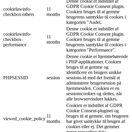
Denne cookie er indstillet af
GDPR Cookie Consent plugin.
cookielawinfo-
11
Cookien bruges til at gemme
checkbox-others
months
brugerens samtykke til cookies i
kategorien "Andet.
Denne cookie er indstillet af
cookielawinfo-
GDPR Cookie Consent plugin.
11
checkbox-
Cookien bruges til at gemme
months
performance
brugerens samtykke til cookies i
kategorien "Performance".
Denne cookie er hjemmehørende
i PHP-applikationer. Cookien
bruges til at gemme og
identificere en brugers unikke
PHPSESSID
session
sessions-id med det formål at
administrere brugersession på
hjemmesiden. Cookien er en
sessionscookies og slettes, når
alle browservinduer lukkes.
Cookien er indstillet af GDPR
Cookie Consent-pluginet og
11
bruges til at gemme, om brugeren
viewed_cookie_policy
months
har givet samtykke til brugen af
cookies eller ej. Det gemmer
ingen personlige data.