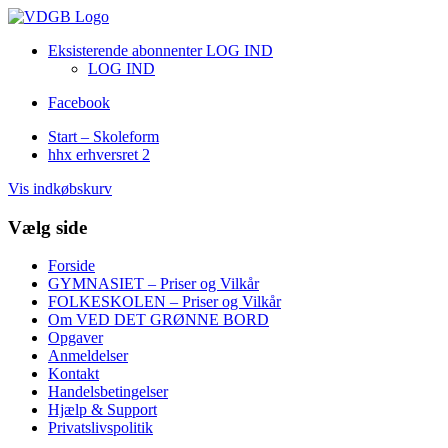
Eksisterende abonnenter LOG IND
LOG IND
Facebook
Start – Skoleform
hhx erhversret 2
Vis indkøbskurv
Vælg side
Forside
GYMNASIET – Priser og Vilkår
FOLKESKOLEN – Priser og Vilkår
Om VED DET GRØNNE BORD
Opgaver
Anmeldelser
Kontakt
Handelsbetingelser
Hjælp & Support
Privatslivspolitik