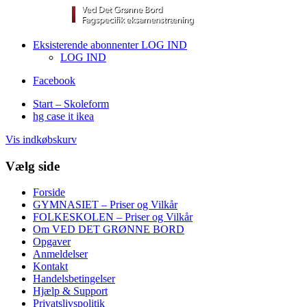
Eksisterende abonnenter LOG IND
LOG IND
Facebook
Start – Skoleform
hg case it ikea
Vis indkøbskurv
Vælg side
Forside
GYMNASIET – Priser og Vilkår
FOLKESKOLEN – Priser og Vilkår
Om VED DET GRØNNE BORD
Opgaver
Anmeldelser
Kontakt
Handelsbetingelser
Hjælp & Support
Privatslivspolitik