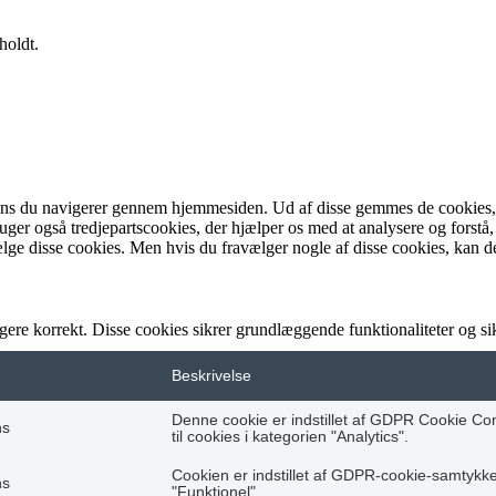
holdt.
ens du navigerer gennem hjemmesiden. Ud af disse gemmes de cookies, de
bruger også tredjepartscookies, der hjælper os med at analysere og fo
lge disse cookies. Men hvis du fravælger nogle af disse cookies, kan d
gere korrekt. Disse cookies sikrer grundlæggende funktionaliteter og 
Beskrivelse
Denne cookie er indstillet af GDPR Cookie Co
hs
til cookies i kategorien "Analytics".
Cookien er indstillet af GDPR-cookie-samtykke t
hs
"Funktionel".