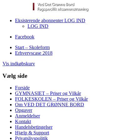
Eksisterende abonnenter LOG IND
LOG IND
Facebook
Start – Skoleform
Erhvervscase 2018
Vis indkøbskurv
Vælg side
Forside
GYMNASIET – Priser og Vilkår
FOLKESKOLEN – Priser og Vilkår
Om VED DET GRØNNE BORD
Opgaver
Anmeldelser
Kontakt
Handelsbetingelser
Hjælp & Support
Privatslivspolitik