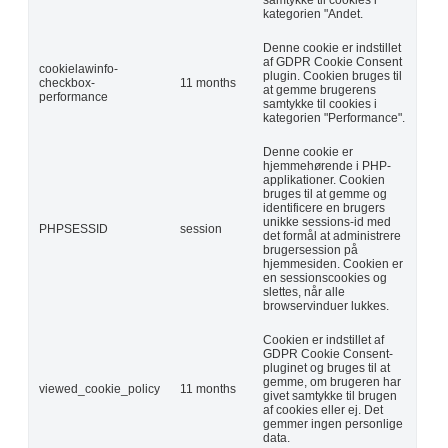
kategorien "Andet.
Denne cookie er indstillet
af GDPR Cookie Consent
cookielawinfo-
plugin. Cookien bruges til
checkbox-
11 months
at gemme brugerens
performance
samtykke til cookies i
kategorien "Performance".
Denne cookie er
hjemmehørende i PHP-
applikationer. Cookien
bruges til at gemme og
identificere en brugers
unikke sessions-id med
PHPSESSID
session
det formål at administrere
brugersession på
hjemmesiden. Cookien er
en sessionscookies og
slettes, når alle
browservinduer lukkes.
Cookien er indstillet af
GDPR Cookie Consent-
pluginet og bruges til at
gemme, om brugeren har
viewed_cookie_policy
11 months
givet samtykke til brugen
af cookies eller ej. Det
gemmer ingen personlige
data.