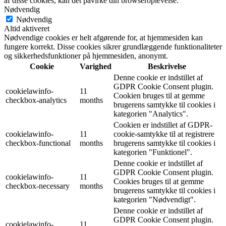
af disse cookies, kan det påvirke din browseroplevelse.
Nødvendig
Nødvendig
Altid aktiveret
Nødvendige cookies er helt afgørende for, at hjemmesiden kan
fungere korrekt. Disse cookies sikrer grundlæggende funktionaliteter
og sikkerhedsfunktioner på hjemmesiden, anonymt.
Cookie
Varighed
Beskrivelse
Denne cookie er indstillet af
GDPR Cookie Consent plugin.
cookielawinfo-
11
Cookien bruges til at gemme
checkbox-analytics
months
brugerens samtykke til cookies i
kategorien "Analytics".
Cookien er indstillet af GDPR-
cookielawinfo-
11
cookie-samtykke til at registrere
checkbox-functional
months
brugerens samtykke til cookies i
kategorien "Funktionel".
Denne cookie er indstillet af
GDPR Cookie Consent plugin.
cookielawinfo-
11
Cookies bruges til at gemme
checkbox-necessary
months
brugerens samtykke til cookies i
kategorien "Nødvendigt".
Denne cookie er indstillet af
GDPR Cookie Consent plugin.
cookielawinfo-
11