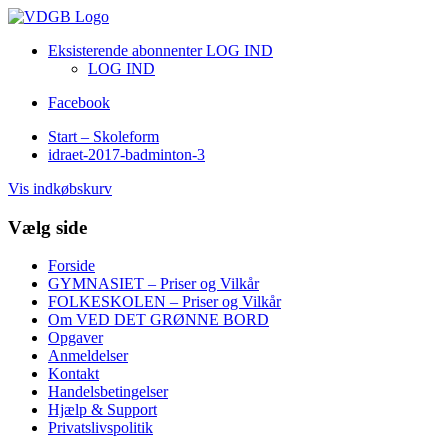
Eksisterende abonnenter LOG IND
LOG IND
Facebook
Start – Skoleform
idraet-2017-badminton-3
Vis indkøbskurv
Vælg side
Forside
GYMNASIET – Priser og Vilkår
FOLKESKOLEN – Priser og Vilkår
Om VED DET GRØNNE BORD
Opgaver
Anmeldelser
Kontakt
Handelsbetingelser
Hjælp & Support
Privatslivspolitik