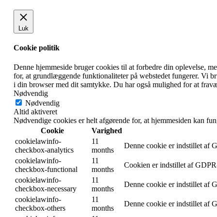
Luk
Cookie politik
Denne hjemmeside bruger cookies til at forbedre din oplevelse, m
for, at grundlæggende funktionaliteter på webstedet fungerer. Vi 
i din browser med dit samtykke. Du har også mulighed for at fravæ
Nødvendig
Nødvendig
Altid aktiveret
Nødvendige cookies er helt afgørende for, at hjemmesiden kan fun
Cookie
Varighed
cookielawinfo-
11
Denne cookie er indstillet af
checkbox-analytics
months
cookielawinfo-
11
Cookien er indstillet af GDPR-
checkbox-functional
months
cookielawinfo-
11
Denne cookie er indstillet af
checkbox-necessary
months
cookielawinfo-
11
Denne cookie er indstillet af
checkbox-others
months