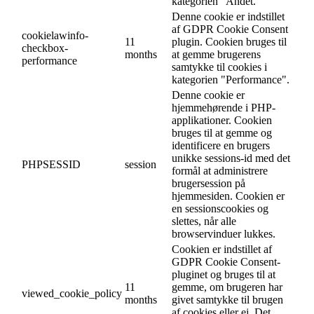
kategorien "Andet.
Denne cookie er indstillet
af GDPR Cookie Consent
cookielawinfo-
11
plugin. Cookien bruges til
checkbox-
months
at gemme brugerens
performance
samtykke til cookies i
kategorien "Performance".
Denne cookie er
hjemmehørende i PHP-
applikationer. Cookien
bruges til at gemme og
identificere en brugers
unikke sessions-id med det
PHPSESSID
session
formål at administrere
brugersession på
hjemmesiden. Cookien er
en sessionscookies og
slettes, når alle
browservinduer lukkes.
Cookien er indstillet af
GDPR Cookie Consent-
pluginet og bruges til at
11
gemme, om brugeren har
viewed_cookie_policy
months
givet samtykke til brugen
af cookies eller ej. Det