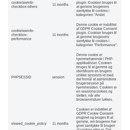
cookielawinfo-
plugin. Cookien bruges til
11 months
checkbox-others
at gemme brugerens
samtykke til cookies i
kategorien "Andet.
Denne cookie er indstillet
af GDPR Cookie Consent
cookielawinfo-
plugin. Cookien bruges til
checkbox-
11 months
at gemme brugerens
performance
samtykke til cookies i
kategorien "Performance".
Denne cookie er
hjemmehørende i PHP-
applikationer. Cookien
bruges til at gemme og
identificere en brugers
unikke sessions-id med
PHPSESSID
session
det formål at administrere
brugersession på
hjemmesiden. Cookien er
en sessionscookies og
slettes, når alle
browservinduer lukkes.
Cookien er indstillet af
GDPR Cookie Consent-
pluginet og bruges til at
gemme, om brugeren har
viewed_cookie_policy
11 months
givet samtykke til brugen
af cookies eller ej. Det