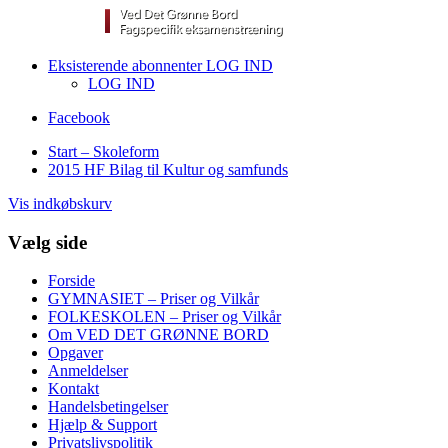
Eksisterende abonnenter LOG IND
LOG IND
Facebook
Start – Skoleform
2015 HF Bilag til Kultur og samfunds
Vis indkøbskurv
Vælg side
Forside
GYMNASIET – Priser og Vilkår
FOLKESKOLEN – Priser og Vilkår
Om VED DET GRØNNE BORD
Opgaver
Anmeldelser
Kontakt
Handelsbetingelser
Hjælp & Support
Privatslivspolitik