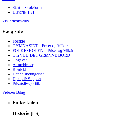
Start – Skoleform
Historie [FS]
Vis indkøbskurv
Vælg side
Forside
GYMNASIET – Priser og Vilkår
FOLKESKOLEN – Priser og Vilkår
Om VED DET GRØNNE BORD
Opgaver
Anmeldelser
Kontakt
Handelsbetingelser
Hjælp & Support
Privatslivspolitik
Videoer
Bilag
Folkeskolen
Historie [FS]