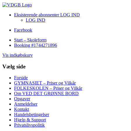
Eksisterende abonnenter LOG IND
LOG IND
Facebook
Start – Skoleform
Booking #1744271896
Vis indkøbskurv
Vælg side
Forside
GYMNASIET – Priser og Vilkår
FOLKESKOLEN – Priser og Vilkår
Om VED DET GRØNNE BORD
Opgaver
Anmeldelser
Kontakt
Handelsbetingelser
Hjælp & Support
Privatslivspolitik