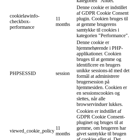
kategorien "Andet.
Denne cookie er indstillet
af GDPR Cookie Consent
cookielawinfo-
11
plugin. Cookien bruges til
checkbox-
months
at gemme brugerens
performance
samtykke til cookies i
kategorien "Performance".
Denne cookie er
hjemmehørende i PHP-
applikationer. Cookien
bruges til at gemme og
identificere en brugers
unikke sessions-id med det
PHPSESSID
session
formål at administrere
brugersession på
hjemmesiden. Cookien er
en sessionscookies og
slettes, når alle
browservinduer lukkes.
Cookien er indstillet af
GDPR Cookie Consent-
pluginet og bruges til at
11
gemme, om brugeren har
viewed_cookie_policy
months
givet samtykke til brugen
af cookies eller ej. Det