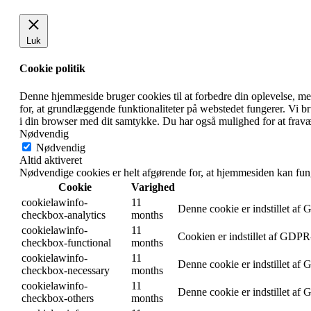
Luk
Cookie politik
Denne hjemmeside bruger cookies til at forbedre din oplevelse, m
for, at grundlæggende funktionaliteter på webstedet fungerer. Vi 
i din browser med dit samtykke. Du har også mulighed for at fravæ
Nødvendig
Nødvendig
Altid aktiveret
Nødvendige cookies er helt afgørende for, at hjemmesiden kan fun
Cookie
Varighed
cookielawinfo-
11
Denne cookie er indstillet af
checkbox-analytics
months
cookielawinfo-
11
Cookien er indstillet af GDPR-
checkbox-functional
months
cookielawinfo-
11
Denne cookie er indstillet af
checkbox-necessary
months
cookielawinfo-
11
Denne cookie er indstillet af
checkbox-others
months