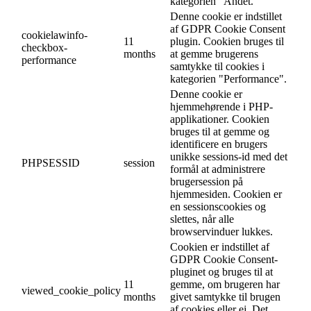
kategorien "Andet.
Denne cookie er indstillet
af GDPR Cookie Consent
cookielawinfo-
11
plugin. Cookien bruges til
checkbox-
months
at gemme brugerens
performance
samtykke til cookies i
kategorien "Performance".
Denne cookie er
hjemmehørende i PHP-
applikationer. Cookien
bruges til at gemme og
identificere en brugers
unikke sessions-id med det
PHPSESSID
session
formål at administrere
brugersession på
hjemmesiden. Cookien er
en sessionscookies og
slettes, når alle
browservinduer lukkes.
Cookien er indstillet af
GDPR Cookie Consent-
pluginet og bruges til at
11
gemme, om brugeren har
viewed_cookie_policy
months
givet samtykke til brugen
af cookies eller ej. Det