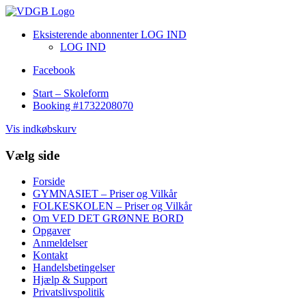
Eksisterende abonnenter LOG IND
LOG IND
Facebook
Start – Skoleform
Booking #1732208070
Vis indkøbskurv
Vælg side
Forside
GYMNASIET – Priser og Vilkår
FOLKESKOLEN – Priser og Vilkår
Om VED DET GRØNNE BORD
Opgaver
Anmeldelser
Kontakt
Handelsbetingelser
Hjælp & Support
Privatslivspolitik