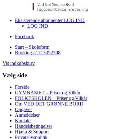
Eksisterende abonnenter LOG IND
LOG IND
Facebook
Start – Skoleform
Booking #1713352708
Vis indkøbskurv
Vælg side
Forside
GYMNASIET – Priser og Vilkår
FOLKESKOLEN – Priser og Vilkår
Om VED DET GRØNNE BORD
Opgaver
Anmeldelser
Kontakt
Handelsbetingelser
Hjælp & Support
Privatslivspolitik