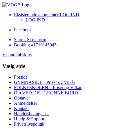
Eksisterende abonnenter LOG IND
LOG IND
Facebook
Start – Skoleform
Booking #1710145945
Vis indkøbskurv
Vælg side
Forside
GYMNASIET – Priser og Vilkår
FOLKESKOLEN – Priser og Vilkår
Om VED DET GRØNNE BORD
Opgaver
Anmeldelser
Kontakt
Handelsbetingelser
Hjælp & Support
Privatslivspolitik