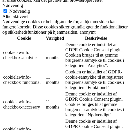
af disse cookies, kan det påvirke din browseroplevelse.
Nødvendig
Nødvendig
Altid aktiveret
Nødvendige cookies er helt afgørende for, at hjemmesiden kan
fungere korrekt. Disse cookies sikrer grundlæggende funktionaliteter
og sikkerhedsfunktioner på hjemmesiden, anonymt.
Cookie
Varighed
Beskrivelse
Denne cookie er indstillet af
GDPR Cookie Consent plugin.
cookielawinfo-
11
Cookien bruges til at gemme
checkbox-analytics
months
brugerens samtykke til cookies i
kategorien "Analytics".
Cookien er indstillet af GDPR-
cookielawinfo-
11
cookie-samtykke til at registrere
checkbox-functional
months
brugerens samtykke til cookies i
kategorien "Funktionel".
Denne cookie er indstillet af
GDPR Cookie Consent plugin.
cookielawinfo-
11
Cookies bruges til at gemme
checkbox-necessary
months
brugerens samtykke til cookies i
kategorien "Nødvendigt".
Denne cookie er indstillet af
GDPR Cookie Consent plugin.
cookielawinfo-
11