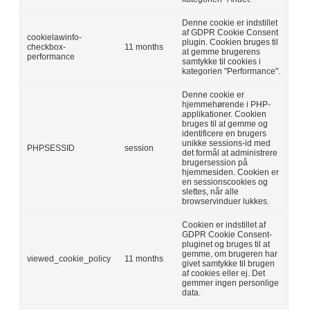
Denne cookie er indstillet
af GDPR Cookie Consent
cookielawinfo-
plugin. Cookien bruges til
checkbox-
11 months
at gemme brugerens
performance
samtykke til cookies i
kategorien "Performance".
Denne cookie er
hjemmehørende i PHP-
applikationer. Cookien
bruges til at gemme og
identificere en brugers
unikke sessions-id med
PHPSESSID
session
det formål at administrere
brugersession på
hjemmesiden. Cookien er
en sessionscookies og
slettes, når alle
browservinduer lukkes.
Cookien er indstillet af
GDPR Cookie Consent-
pluginet og bruges til at
gemme, om brugeren har
viewed_cookie_policy
11 months
givet samtykke til brugen
af cookies eller ej. Det
gemmer ingen personlige
data.