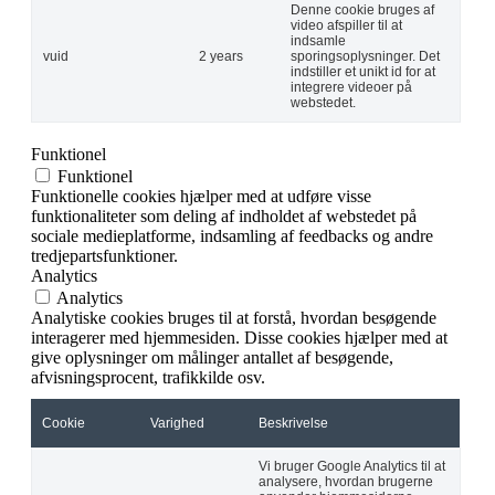
Denne cookie bruges af
video afspiller til at
indsamle
vuid
2 years
sporingsoplysninger. Det
indstiller et unikt id for at
integrere videoer på
webstedet.
Funktionel
Funktionel
Funktionelle cookies hjælper med at udføre visse
funktionaliteter som deling af indholdet af webstedet på
sociale medieplatforme, indsamling af feedbacks og andre
tredjepartsfunktioner.
Analytics
Analytics
Analytiske cookies bruges til at forstå, hvordan besøgende
interagerer med hjemmesiden. Disse cookies hjælper med at
give oplysninger om målinger antallet af besøgende,
afvisningsprocent, trafikkilde osv.
Cookie
Varighed
Beskrivelse
Vi bruger Google Analytics til at
analysere, hvordan brugerne