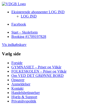
Eksisterende abonnenter LOG IND
LOG IND
Facebook
Start – Skoleform
Booking #1709197828
Vis indkøbskurv
Vælg side
Forside
GYMNASIET – Priser og Vilkår
FOLKESKOLEN – Priser og Vilkår
Om VED DET GRØNNE BORD
Opgaver
Anmeldelser
Kontakt
Handelsbetingelser
Hjælp & Support
Privatslivspolitik