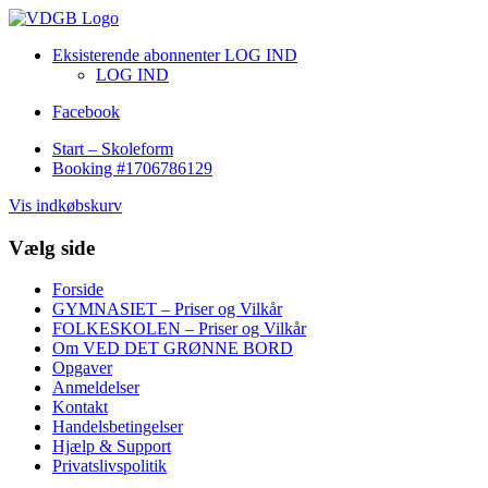
Eksisterende abonnenter LOG IND
LOG IND
Facebook
Start – Skoleform
Booking #1706786129
Vis indkøbskurv
Vælg side
Forside
GYMNASIET – Priser og Vilkår
FOLKESKOLEN – Priser og Vilkår
Om VED DET GRØNNE BORD
Opgaver
Anmeldelser
Kontakt
Handelsbetingelser
Hjælp & Support
Privatslivspolitik