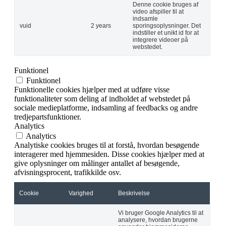
Denne cookie bruges af
video afspiller til at
indsamle
vuid
2 years
sporingsoplysninger. Det
indstiller et unikt id for at
integrere videoer på
webstedet.
Funktionel
Funktionel
Funktionelle cookies hjælper med at udføre visse
funktionaliteter som deling af indholdet af webstedet på
sociale medieplatforme, indsamling af feedbacks og andre
tredjepartsfunktioner.
Analytics
Analytics
Analytiske cookies bruges til at forstå, hvordan besøgende
interagerer med hjemmesiden. Disse cookies hjælper med at
give oplysninger om målinger antallet af besøgende,
afvisningsprocent, trafikkilde osv.
Cookie
Varighed
Beskrivelse
Vi bruger Google Analytics til at
analysere, hvordan brugerne