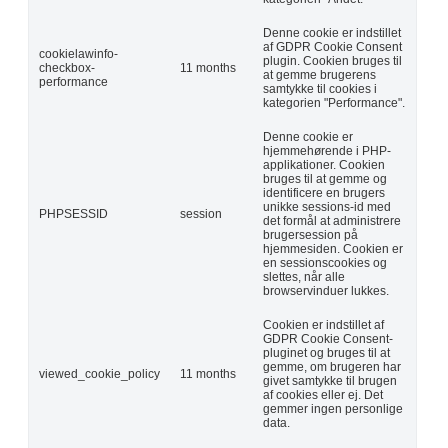
Denne cookie er indstillet
af GDPR Cookie Consent
cookielawinfo-
plugin. Cookien bruges til
checkbox-
11 months
at gemme brugerens
performance
samtykke til cookies i
kategorien "Performance".
Denne cookie er
hjemmehørende i PHP-
applikationer. Cookien
bruges til at gemme og
identificere en brugers
unikke sessions-id med
PHPSESSID
session
det formål at administrere
brugersession på
hjemmesiden. Cookien er
en sessionscookies og
slettes, når alle
browservinduer lukkes.
Cookien er indstillet af
GDPR Cookie Consent-
pluginet og bruges til at
gemme, om brugeren har
viewed_cookie_policy
11 months
givet samtykke til brugen
af cookies eller ej. Det
gemmer ingen personlige
data.