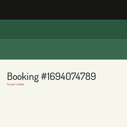
Booking #1694074789
Forsæt indkøb