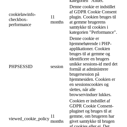
kategorien "Andet.
Denne cookie er indstillet
af GDPR Cookie Consent
cookielawinfo-
11
plugin. Cookien bruges til
checkbox-
months
at gemme brugerens
performance
samtykke til cookies i
kategorien "Performance".
Denne cookie er
hjemmehørende i PHP-
applikationer. Cookien
bruges til at gemme og
identificere en brugers
unikke sessions-id med det
PHPSESSID
session
formål at administrere
brugersession på
hjemmesiden. Cookien er
en sessionscookies og
slettes, når alle
browservinduer lukkes.
Cookien er indstillet af
GDPR Cookie Consent-
pluginet og bruges til at
11
gemme, om brugeren har
viewed_cookie_policy
months
givet samtykke til brugen
af cookies eller ej. Det