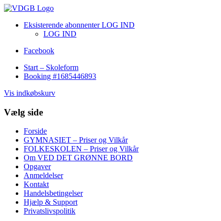
Eksisterende abonnenter LOG IND
LOG IND
Facebook
Start – Skoleform
Booking #1685446893
Vis indkøbskurv
Vælg side
Forside
GYMNASIET – Priser og Vilkår
FOLKESKOLEN – Priser og Vilkår
Om VED DET GRØNNE BORD
Opgaver
Anmeldelser
Kontakt
Handelsbetingelser
Hjælp & Support
Privatslivspolitik