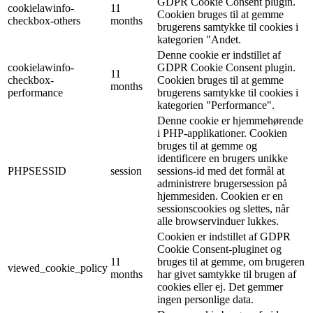
GDPR Cookie Consent plugin.
cookielawinfo-
11
Cookien bruges til at gemme
checkbox-others
months
brugerens samtykke til cookies i
kategorien "Andet.
Denne cookie er indstillet af
cookielawinfo-
GDPR Cookie Consent plugin.
11
checkbox-
Cookien bruges til at gemme
months
performance
brugerens samtykke til cookies i
kategorien "Performance".
Denne cookie er hjemmehørende
i PHP-applikationer. Cookien
bruges til at gemme og
identificere en brugers unikke
PHPSESSID
session
sessions-id med det formål at
administrere brugersession på
hjemmesiden. Cookien er en
sessionscookies og slettes, når
alle browservinduer lukkes.
Cookien er indstillet af GDPR
Cookie Consent-pluginet og
11
bruges til at gemme, om brugeren
viewed_cookie_policy
months
har givet samtykke til brugen af
cookies eller ej. Det gemmer
ingen personlige data.