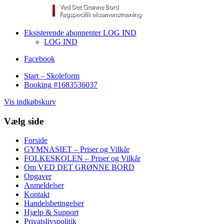
Eksisterende abonnenter LOG IND
LOG IND
Facebook
Start – Skoleform
Booking #1683536037
Vis indkøbskurv
Vælg side
Forside
GYMNASIET – Priser og Vilkår
FOLKESKOLEN – Priser og Vilkår
Om VED DET GRØNNE BORD
Opgaver
Anmeldelser
Kontakt
Handelsbetingelser
Hjælp & Support
Privatslivspolitik