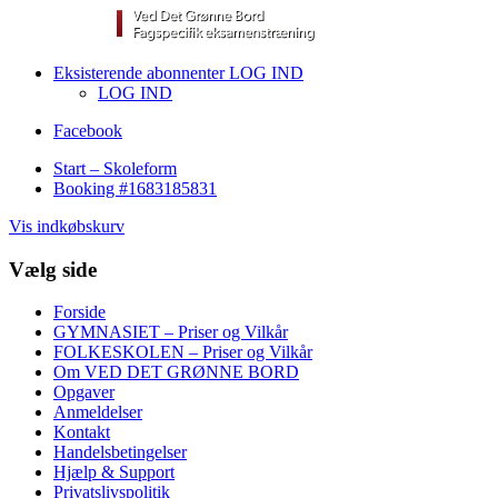
Eksisterende abonnenter LOG IND
LOG IND
Facebook
Start – Skoleform
Booking #1683185831
Vis indkøbskurv
Vælg side
Forside
GYMNASIET – Priser og Vilkår
FOLKESKOLEN – Priser og Vilkår
Om VED DET GRØNNE BORD
Opgaver
Anmeldelser
Kontakt
Handelsbetingelser
Hjælp & Support
Privatslivspolitik