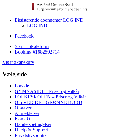
Eksisterende abonnenter LOG IND
LOG IND
Facebook
Start – Skoleform
Booking #1682592714
Vis indkøbskurv
Vælg side
Forside
GYMNASIET – Priser og Vilkår
FOLKESKOLEN – Priser og Vilkår
Om VED DET GRØNNE BORD
Opgaver
Anmeldelser
Kontakt
Handelsbetingelser
Hjælp & Support
Privatslivspolitik