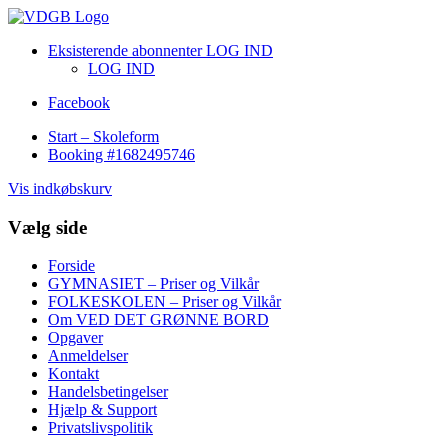
Eksisterende abonnenter LOG IND
LOG IND
Facebook
Start – Skoleform
Booking #1682495746
Vis indkøbskurv
Vælg side
Forside
GYMNASIET – Priser og Vilkår
FOLKESKOLEN – Priser og Vilkår
Om VED DET GRØNNE BORD
Opgaver
Anmeldelser
Kontakt
Handelsbetingelser
Hjælp & Support
Privatslivspolitik