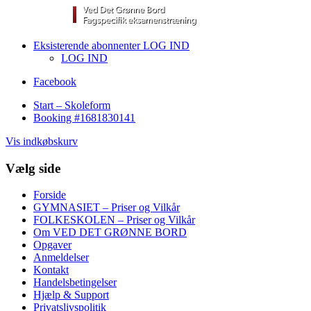
Eksisterende abonnenter LOG IND
LOG IND
Facebook
Start – Skoleform
Booking #1681830141
Vis indkøbskurv
Vælg side
Forside
GYMNASIET – Priser og Vilkår
FOLKESKOLEN – Priser og Vilkår
Om VED DET GRØNNE BORD
Opgaver
Anmeldelser
Kontakt
Handelsbetingelser
Hjælp & Support
Privatslivspolitik