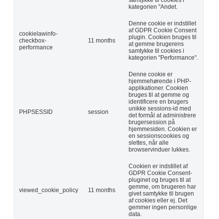
kategorien "Andet.
Denne cookie er indstillet
af GDPR Cookie Consent
cookielawinfo-
plugin. Cookien bruges til
checkbox-
11 months
at gemme brugerens
performance
samtykke til cookies i
kategorien "Performance".
Denne cookie er
hjemmehørende i PHP-
applikationer. Cookien
bruges til at gemme og
identificere en brugers
unikke sessions-id med
PHPSESSID
session
det formål at administrere
brugersession på
hjemmesiden. Cookien er
en sessionscookies og
slettes, når alle
browservinduer lukkes.
Cookien er indstillet af
GDPR Cookie Consent-
pluginet og bruges til at
gemme, om brugeren har
viewed_cookie_policy
11 months
givet samtykke til brugen
af cookies eller ej. Det
gemmer ingen personlige
data.