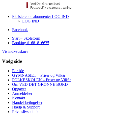
Eksisterende abonnenter LOG IND
LOG IND
Facebook
Start – Skoleform
Booking #1681816635
Vis indkøbskurv
Vælg side
Forside
GYMNASIET – Priser og Vilkår
FOLKESKOLEN – Priser og Vilkår
Om VED DET GRØNNE BORD
Opgaver
Anmeldelser
Kontakt
Handelsbetingelser
Hjælp & Support
Privatslivspolitik