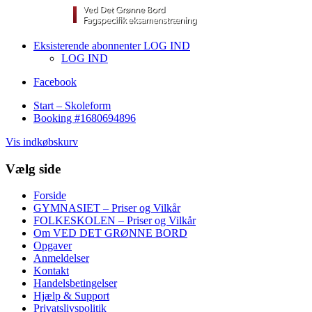
Eksisterende abonnenter LOG IND
LOG IND
Facebook
Start – Skoleform
Booking #1680694896
Vis indkøbskurv
Vælg side
Forside
GYMNASIET – Priser og Vilkår
FOLKESKOLEN – Priser og Vilkår
Om VED DET GRØNNE BORD
Opgaver
Anmeldelser
Kontakt
Handelsbetingelser
Hjælp & Support
Privatslivspolitik