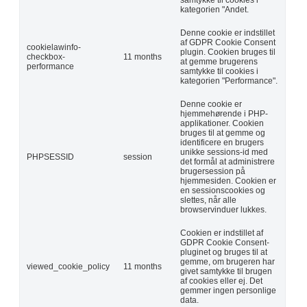
kategorien "Andet.
Denne cookie er indstillet
af GDPR Cookie Consent
cookielawinfo-
plugin. Cookien bruges til
checkbox-
11 months
at gemme brugerens
performance
samtykke til cookies i
kategorien "Performance".
Denne cookie er
hjemmehørende i PHP-
applikationer. Cookien
bruges til at gemme og
identificere en brugers
unikke sessions-id med
PHPSESSID
session
det formål at administrere
brugersession på
hjemmesiden. Cookien er
en sessionscookies og
slettes, når alle
browservinduer lukkes.
Cookien er indstillet af
GDPR Cookie Consent-
pluginet og bruges til at
gemme, om brugeren har
viewed_cookie_policy
11 months
givet samtykke til brugen
af cookies eller ej. Det
gemmer ingen personlige
data.