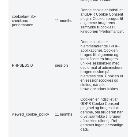
Denne cookie er indstillet
af GDPR Cookie Consent
cookielawinfo-
plugin. Cookien bruges til
checkbox-
11 months
at gemme brugerens
performance
samtykke til cookies i
kategorien "Performance".
Denne cookie er
hjemmehørende i PHP-
applikationer. Cookien
bruges til at gemme og
identificere en brugers
unikke sessions-id med
PHPSESSID
session
det formål at administrere
brugersession på
hjemmesiden. Cookien er
en sessionscookies og
slettes, når alle
browservinduer lukkes.
Cookien er indstillet af
GDPR Cookie Consent-
pluginet og bruges til at
gemme, om brugeren har
viewed_cookie_policy
11 months
givet samtykke til brugen
af cookies eller ej. Det
gemmer ingen personlige
data.