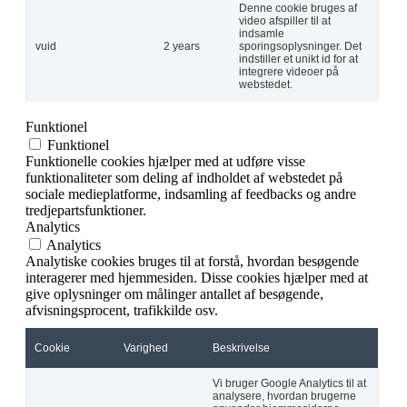
Denne cookie bruges af
video afspiller til at
indsamle
vuid
2 years
sporingsoplysninger. Det
indstiller et unikt id for at
integrere videoer på
webstedet.
Funktionel
Funktionel
Funktionelle cookies hjælper med at udføre visse
funktionaliteter som deling af indholdet af webstedet på
sociale medieplatforme, indsamling af feedbacks og andre
tredjepartsfunktioner.
Analytics
Analytics
Analytiske cookies bruges til at forstå, hvordan besøgende
interagerer med hjemmesiden. Disse cookies hjælper med at
give oplysninger om målinger antallet af besøgende,
afvisningsprocent, trafikkilde osv.
Cookie
Varighed
Beskrivelse
Vi bruger Google Analytics til at
analysere, hvordan brugerne