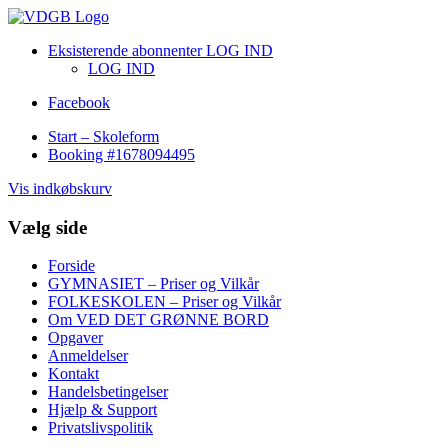
Eksisterende abonnenter LOG IND
LOG IND
Facebook
Start – Skoleform
Booking #1678094495
Vis indkøbskurv
Vælg side
Forside
GYMNASIET – Priser og Vilkår
FOLKESKOLEN – Priser og Vilkår
Om VED DET GRØNNE BORD
Opgaver
Anmeldelser
Kontakt
Handelsbetingelser
Hjælp & Support
Privatslivspolitik