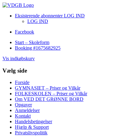
Eksisterende abonnenter LOG IND
LOG IND
Facebook
Start – Skoleform
Booking #1675682925
Vis indkøbskurv
Vælg side
Forside
GYMNASIET – Priser og Vilkår
FOLKESKOLEN – Priser og Vilkår
Om VED DET GRØNNE BORD
Opgaver
Anmeldelser
Kontakt
Handelsbetingelser
Hjælp & Support
Privatslivspolitik