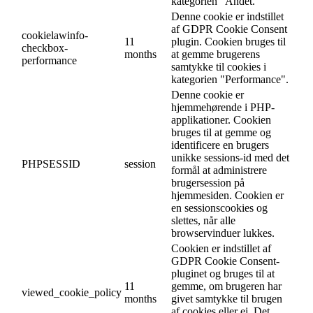
kategorien "Andet.
Denne cookie er indstillet
af GDPR Cookie Consent
cookielawinfo-
11
plugin. Cookien bruges til
checkbox-
months
at gemme brugerens
performance
samtykke til cookies i
kategorien "Performance".
Denne cookie er
hjemmehørende i PHP-
applikationer. Cookien
bruges til at gemme og
identificere en brugers
unikke sessions-id med det
PHPSESSID
session
formål at administrere
brugersession på
hjemmesiden. Cookien er
en sessionscookies og
slettes, når alle
browservinduer lukkes.
Cookien er indstillet af
GDPR Cookie Consent-
pluginet og bruges til at
11
gemme, om brugeren har
viewed_cookie_policy
months
givet samtykke til brugen
af cookies eller ej. Det