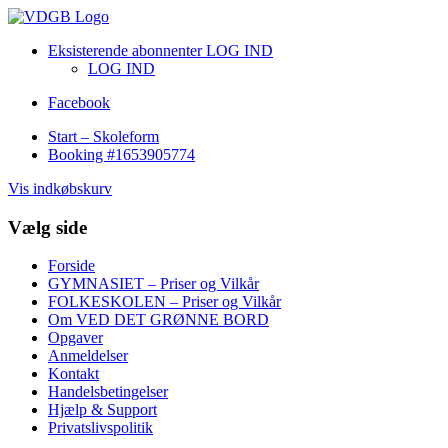
Eksisterende abonnenter LOG IND
LOG IND
Facebook
Start – Skoleform
Booking #1653905774
Vis indkøbskurv
Vælg side
Forside
GYMNASIET – Priser og Vilkår
FOLKESKOLEN – Priser og Vilkår
Om VED DET GRØNNE BORD
Opgaver
Anmeldelser
Kontakt
Handelsbetingelser
Hjælp & Support
Privatslivspolitik