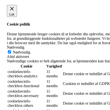
Luk
Cookie politik
Denne hjemmeside bruger cookies til at forbedre din oplevelse, m
for, at grundlæggende funktionaliteter på webstedet fungerer. Vi 
i din browser med dit samtykke. Du har også mulighed for at fravæ
Nødvendig
Nødvendig
Altid aktiveret
Nødvendige cookies er helt afgørende for, at hjemmesiden kan fun
Cookie
Varighed
cookielawinfo-
11
Denne cookie er indstillet af
checkbox-analytics
months
cookielawinfo-
11
Cookien er indstillet af GDPR-
checkbox-functional
months
cookielawinfo-
11
Denne cookie er indstillet af
checkbox-necessary
months
cookielawinfo-
11
Denne cookie er indstillet af
checkbox-others
months