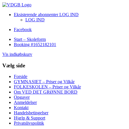
Eksisterende abonnenter LOG IND
LOG IND
Facebook
Start – Skoleform
Booking #1652182101
Vis indkøbskurv
Vælg side
Forside
GYMNASIET – Priser og Vilkår
FOLKESKOLEN – Priser og Vilkår
Om VED DET GRØNNE BORD
Opgaver
Anmeldelser
Kontakt
Handelsbetingelser
Hjælp & Support
Privatslivspolitik