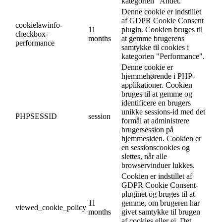
kategorien "Andet.
Denne cookie er indstillet
af GDPR Cookie Consent
cookielawinfo-
11
plugin. Cookien bruges til
checkbox-
months
at gemme brugerens
performance
samtykke til cookies i
kategorien "Performance".
Denne cookie er
hjemmehørende i PHP-
applikationer. Cookien
bruges til at gemme og
identificere en brugers
unikke sessions-id med det
PHPSESSID
session
formål at administrere
brugersession på
hjemmesiden. Cookien er
en sessionscookies og
slettes, når alle
browservinduer lukkes.
Cookien er indstillet af
GDPR Cookie Consent-
pluginet og bruges til at
11
gemme, om brugeren har
viewed_cookie_policy
months
givet samtykke til brugen
af cookies eller ej. Det