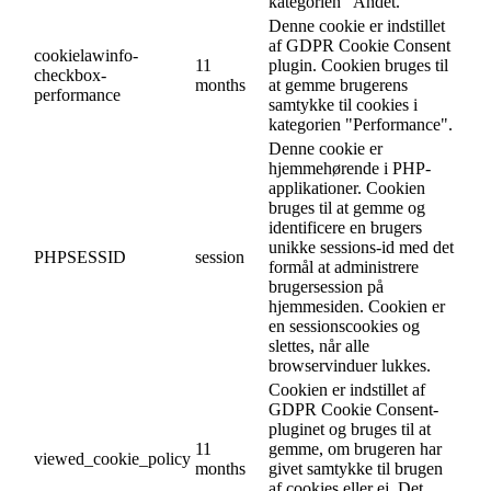
kategorien "Andet.
Denne cookie er indstillet
af GDPR Cookie Consent
cookielawinfo-
11
plugin. Cookien bruges til
checkbox-
months
at gemme brugerens
performance
samtykke til cookies i
kategorien "Performance".
Denne cookie er
hjemmehørende i PHP-
applikationer. Cookien
bruges til at gemme og
identificere en brugers
unikke sessions-id med det
PHPSESSID
session
formål at administrere
brugersession på
hjemmesiden. Cookien er
en sessionscookies og
slettes, når alle
browservinduer lukkes.
Cookien er indstillet af
GDPR Cookie Consent-
pluginet og bruges til at
11
gemme, om brugeren har
viewed_cookie_policy
months
givet samtykke til brugen
af cookies eller ej. Det