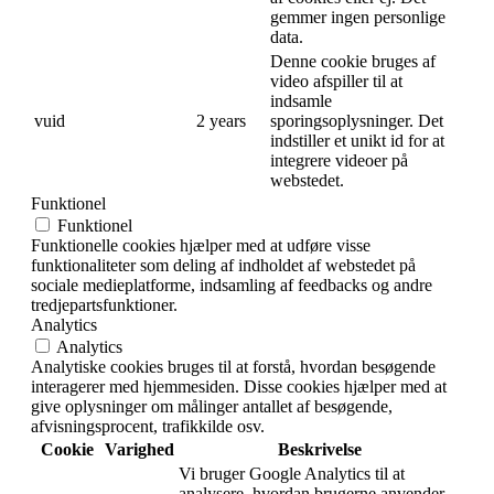
gemmer ingen personlige
data.
Denne cookie bruges af
video afspiller til at
indsamle
vuid
2 years
sporingsoplysninger. Det
indstiller et unikt id for at
integrere videoer på
webstedet.
Funktionel
Funktionel
Funktionelle cookies hjælper med at udføre visse
funktionaliteter som deling af indholdet af webstedet på
sociale medieplatforme, indsamling af feedbacks og andre
tredjepartsfunktioner.
Analytics
Analytics
Analytiske cookies bruges til at forstå, hvordan besøgende
interagerer med hjemmesiden. Disse cookies hjælper med at
give oplysninger om målinger antallet af besøgende,
afvisningsprocent, trafikkilde osv.
Cookie
Varighed
Beskrivelse
Vi bruger Google Analytics til at
analysere, hvordan brugerne anvender