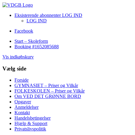
Eksisterende abonnenter LOG IND
LOG IND
Facebook
Start – Skoleform
Booking #1652085688
Vis indkøbskurv
Vælg side
Forside
GYMNASIET – Priser og Vilkår
FOLKESKOLEN – Priser og Vilkår
Om VED DET GRØNNE BORD
Opgaver
Anmeldelser
Kontakt
Handelsbetingelser
Hjælp & Support
Privatslivspolitik