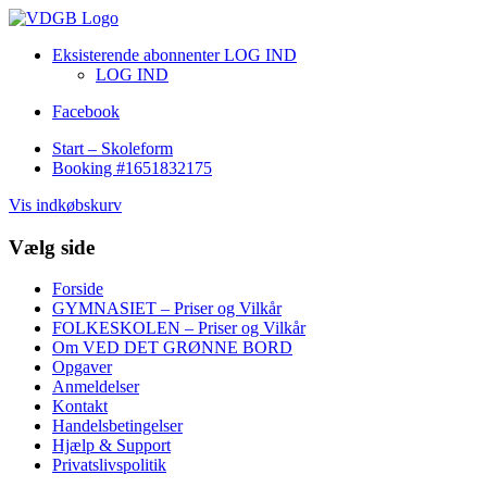
Eksisterende abonnenter LOG IND
LOG IND
Facebook
Start – Skoleform
Booking #1651832175
Vis indkøbskurv
Vælg side
Forside
GYMNASIET – Priser og Vilkår
FOLKESKOLEN – Priser og Vilkår
Om VED DET GRØNNE BORD
Opgaver
Anmeldelser
Kontakt
Handelsbetingelser
Hjælp & Support
Privatslivspolitik