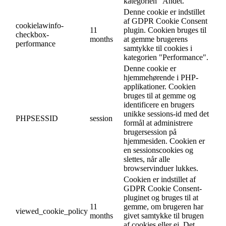
kategorien "Andet.
Denne cookie er indstillet
af GDPR Cookie Consent
cookielawinfo-
11
plugin. Cookien bruges til
checkbox-
months
at gemme brugerens
performance
samtykke til cookies i
kategorien "Performance".
Denne cookie er
hjemmehørende i PHP-
applikationer. Cookien
bruges til at gemme og
identificere en brugers
unikke sessions-id med det
PHPSESSID
session
formål at administrere
brugersession på
hjemmesiden. Cookien er
en sessionscookies og
slettes, når alle
browservinduer lukkes.
Cookien er indstillet af
GDPR Cookie Consent-
pluginet og bruges til at
11
gemme, om brugeren har
viewed_cookie_policy
months
givet samtykke til brugen
af cookies eller ej. Det