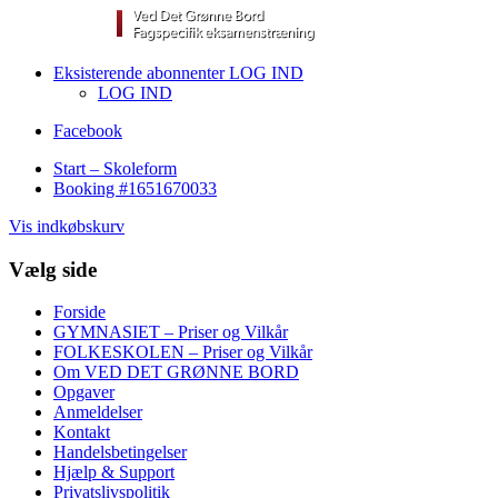
Eksisterende abonnenter LOG IND
LOG IND
Facebook
Start – Skoleform
Booking #1651670033
Vis indkøbskurv
Vælg side
Forside
GYMNASIET – Priser og Vilkår
FOLKESKOLEN – Priser og Vilkår
Om VED DET GRØNNE BORD
Opgaver
Anmeldelser
Kontakt
Handelsbetingelser
Hjælp & Support
Privatslivspolitik