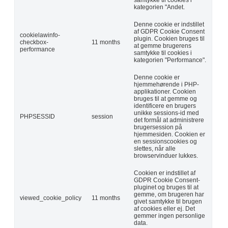
kategorien "Andet.
Denne cookie er indstillet
af GDPR Cookie Consent
cookielawinfo-
plugin. Cookien bruges til
checkbox-
11 months
at gemme brugerens
performance
samtykke til cookies i
kategorien "Performance".
Denne cookie er
hjemmehørende i PHP-
applikationer. Cookien
bruges til at gemme og
identificere en brugers
unikke sessions-id med
PHPSESSID
session
det formål at administrere
brugersession på
hjemmesiden. Cookien er
en sessionscookies og
slettes, når alle
browservinduer lukkes.
Cookien er indstillet af
GDPR Cookie Consent-
pluginet og bruges til at
gemme, om brugeren har
viewed_cookie_policy
11 months
givet samtykke til brugen
af cookies eller ej. Det
gemmer ingen personlige
data.