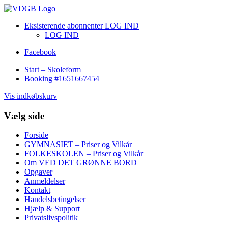
Eksisterende abonnenter LOG IND
LOG IND
Facebook
Start – Skoleform
Booking #1651667454
Vis indkøbskurv
Vælg side
Forside
GYMNASIET – Priser og Vilkår
FOLKESKOLEN – Priser og Vilkår
Om VED DET GRØNNE BORD
Opgaver
Anmeldelser
Kontakt
Handelsbetingelser
Hjælp & Support
Privatslivspolitik