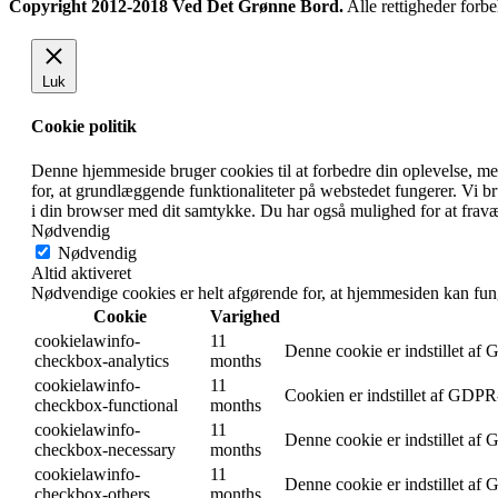
Copyright 2012-2018 Ved Det Grønne Bord.
Alle rettigheder forbe
Luk
Cookie politik
Denne hjemmeside bruger cookies til at forbedre din oplevelse, m
for, at grundlæggende funktionaliteter på webstedet fungerer. Vi 
i din browser med dit samtykke. Du har også mulighed for at fravæ
Nødvendig
Nødvendig
Altid aktiveret
Nødvendige cookies er helt afgørende for, at hjemmesiden kan fun
Cookie
Varighed
cookielawinfo-
11
Denne cookie er indstillet af
checkbox-analytics
months
cookielawinfo-
11
Cookien er indstillet af GDPR-
checkbox-functional
months
cookielawinfo-
11
Denne cookie er indstillet af
checkbox-necessary
months
cookielawinfo-
11
Denne cookie er indstillet af
checkbox-others
months