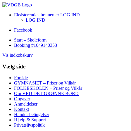
Eksisterende abonnenter LOG IND
LOG IND
Facebook
Start – Skoleform
Booking #1649140353
Vis indkøbskurv
Vælg side
Forside
GYMNASIET – Priser og Vilkår
FOLKESKOLEN – Priser og Vilkår
Om VED DET GRØNNE BORD
Opgaver
Anmeldelser
Kontakt
Handelsbetingelser
Hjælp & Support
Privatslivspolitik