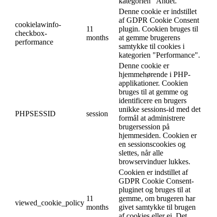
kategorien "Andet.
Denne cookie er indstillet
af GDPR Cookie Consent
cookielawinfo-
11
plugin. Cookien bruges til
checkbox-
months
at gemme brugerens
performance
samtykke til cookies i
kategorien "Performance".
Denne cookie er
hjemmehørende i PHP-
applikationer. Cookien
bruges til at gemme og
identificere en brugers
unikke sessions-id med det
PHPSESSID
session
formål at administrere
brugersession på
hjemmesiden. Cookien er
en sessionscookies og
slettes, når alle
browservinduer lukkes.
Cookien er indstillet af
GDPR Cookie Consent-
pluginet og bruges til at
11
gemme, om brugeren har
viewed_cookie_policy
months
givet samtykke til brugen
af cookies eller ej. Det