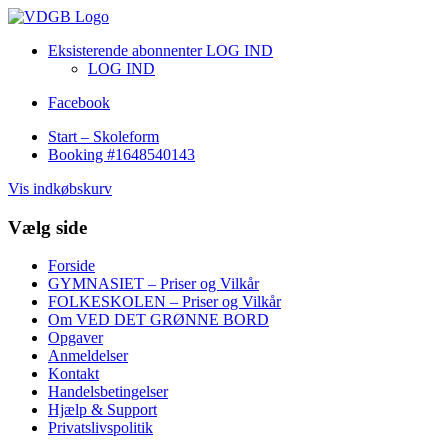
Eksisterende abonnenter LOG IND
LOG IND
Facebook
Start – Skoleform
Booking #1648540143
Vis indkøbskurv
Vælg side
Forside
GYMNASIET – Priser og Vilkår
FOLKESKOLEN – Priser og Vilkår
Om VED DET GRØNNE BORD
Opgaver
Anmeldelser
Kontakt
Handelsbetingelser
Hjælp & Support
Privatslivspolitik