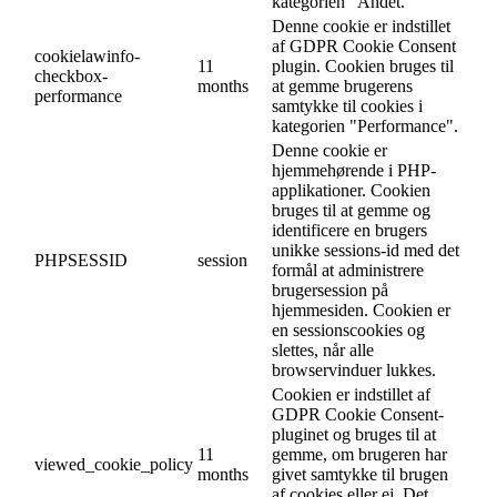
kategorien "Andet.
Denne cookie er indstillet
af GDPR Cookie Consent
cookielawinfo-
11
plugin. Cookien bruges til
checkbox-
months
at gemme brugerens
performance
samtykke til cookies i
kategorien "Performance".
Denne cookie er
hjemmehørende i PHP-
applikationer. Cookien
bruges til at gemme og
identificere en brugers
unikke sessions-id med det
PHPSESSID
session
formål at administrere
brugersession på
hjemmesiden. Cookien er
en sessionscookies og
slettes, når alle
browservinduer lukkes.
Cookien er indstillet af
GDPR Cookie Consent-
pluginet og bruges til at
11
gemme, om brugeren har
viewed_cookie_policy
months
givet samtykke til brugen
af cookies eller ej. Det