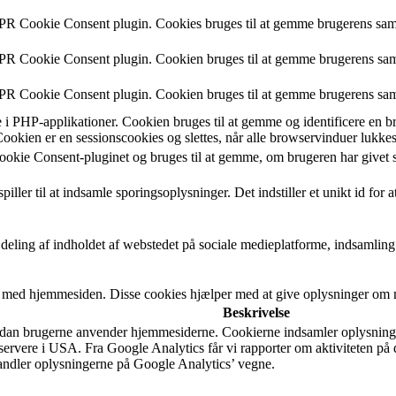
DPR Cookie Consent plugin. Cookies bruges til at gemme brugerens samt
DPR Cookie Consent plugin. Cookien bruges til at gemme brugerens samt
DPR Cookie Consent plugin. Cookien bruges til at gemme brugerens samt
 PHP-applikationer. Cookien bruges til at gemme og identificere en bru
okien er en sessionscookies og slettes, når alle browservinduer lukkes
okie Consent-pluginet og bruges til at gemme, om brugeren har givet s
ller til at indsamle sporingsoplysninger. Det indstiller et unikt id for 
 deling af indholdet af webstedet på sociale medieplatforme, indsamling
r med hjemmesiden. Disse cookies hjælper med at give oplysninger om må
Beskrivelse
ordan brugerne anvender hjemmesiderne. Cookierne indsamler oplysninge
rvere i USA. Fra Google Analytics får vi rapporter om aktiviteten på 
handler oplysningerne på Google Analytics’ vegne.