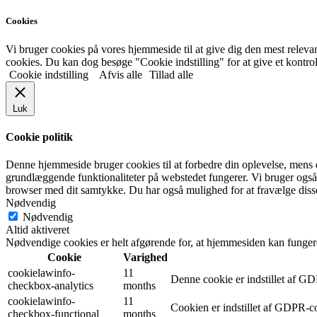
Cookies
Vi bruger cookies på vores hjemmeside til at give dig den mest rel
cookies. Du kan dog besøge "Cookie indstilling" for at give et kontro
Cookie indstilling
Afvis alle
Tillad alle
Luk
Cookie politik
Denne hjemmeside bruger cookies til at forbedre din oplevelse, mens 
grundlæggende funktionaliteter på webstedet fungerer. Vi bruger også
browser med dit samtykke. Du har også mulighed for at fravælge disse
Nødvendig
Nødvendig
Altid aktiveret
Nødvendige cookies er helt afgørende for, at hjemmesiden kan funger
Cookie
Varighed
cookielawinfo-
11
Denne cookie er indstillet af G
checkbox-analytics
months
cookielawinfo-
11
Cookien er indstillet af GDPR-co
checkbox-functional
months