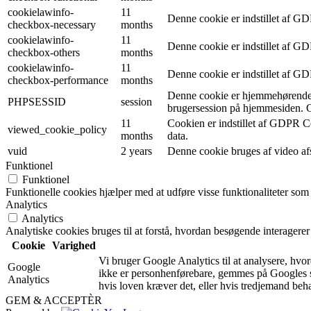
cookielawinfo-
11
Denne cookie er indstillet af G
checkbox-necessary
months
cookielawinfo-
11
Denne cookie er indstillet af G
checkbox-others
months
cookielawinfo-
11
Denne cookie er indstillet af G
checkbox-performance
months
Denne cookie er hjemmehørende i
PHPSESSID
session
brugersession på hjemmesiden. Co
11
Cookien er indstillet af GDPR Co
viewed_cookie_policy
months
data.
vuid
2 years
Denne cookie bruges af video afspi
Funktionel
Funktionel
Funktionelle cookies hjælper med at udføre visse funktionaliteter som
Analytics
Analytics
Analytiske cookies bruges til at forstå, hvordan besøgende interagere
Cookie
Varighed
Vi bruger Google Analytics til at analysere, hv
Google
ikke er personhenførebare, gemmes på Googles se
Analytics
hvis loven kræver det, eller hvis tredjemand be
GEM & ACCEPTÈR