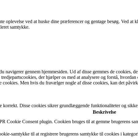
evante oplevelse ved at huske dine præferencer og gentage besøg. Ve
lleret samtykke.
du navigerer gennem hjemmesiden. Ud af disse gemmes de cookies, der ka
 tredjepartscookies, der hjælper os med at analysere og forstå, hvord
 cookies. Men hvis du fravælger nogle af disse cookies, kan det påvir
e korrekt. Disse cookies sikrer grundlæggende funktionaliteter og sik
Beskrivelse
DPR Cookie Consent plugin. Cookien bruges til at gemme brugerens samt
okie-samtykke til at registrere brugerens samtykke til cookies i kategor