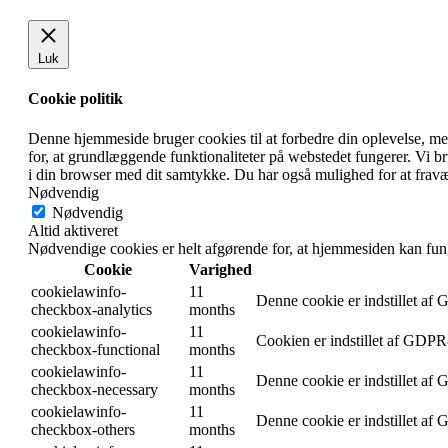
Luk
Cookie politik
Denne hjemmeside bruger cookies til at forbedre din oplevelse, m
for, at grundlæggende funktionaliteter på webstedet fungerer. Vi 
i din browser med dit samtykke. Du har også mulighed for at fravæ
Nødvendig
Nødvendig
Altid aktiveret
Nødvendige cookies er helt afgørende for, at hjemmesiden kan fun
Cookie
Varighed
cookielawinfo-
11
Denne cookie er indstillet af
checkbox-analytics
months
cookielawinfo-
11
Cookien er indstillet af GDPR-
checkbox-functional
months
cookielawinfo-
11
Denne cookie er indstillet af
checkbox-necessary
months
cookielawinfo-
11
Denne cookie er indstillet af
checkbox-others
months