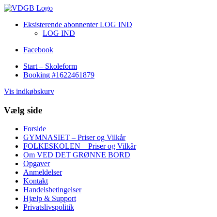
Eksisterende abonnenter LOG IND
LOG IND
Facebook
Start – Skoleform
Booking #1622461879
Vis indkøbskurv
Vælg side
Forside
GYMNASIET – Priser og Vilkår
FOLKESKOLEN – Priser og Vilkår
Om VED DET GRØNNE BORD
Opgaver
Anmeldelser
Kontakt
Handelsbetingelser
Hjælp & Support
Privatslivspolitik