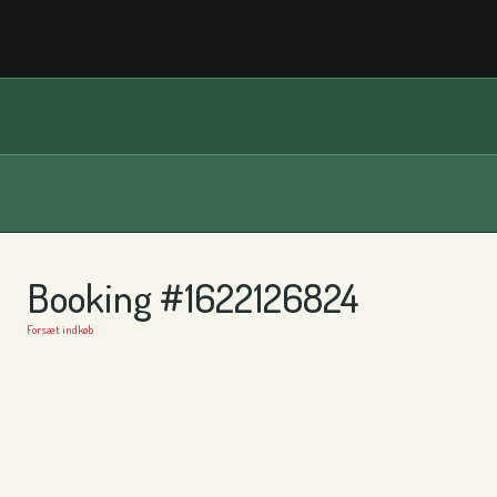
Booking #1622126824
Forsæt indkøb