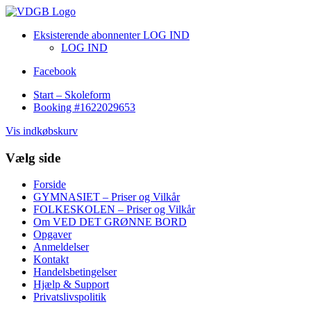
Eksisterende abonnenter LOG IND
LOG IND
Facebook
Start – Skoleform
Booking #1622029653
Vis indkøbskurv
Vælg side
Forside
GYMNASIET – Priser og Vilkår
FOLKESKOLEN – Priser og Vilkår
Om VED DET GRØNNE BORD
Opgaver
Anmeldelser
Kontakt
Handelsbetingelser
Hjælp & Support
Privatslivspolitik