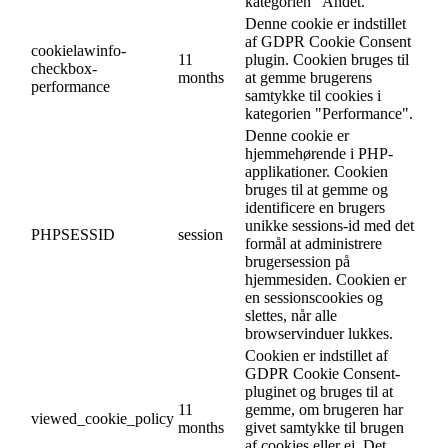
kategorien "Andet.
Denne cookie er indstillet
af GDPR Cookie Consent
cookielawinfo-
11
plugin. Cookien bruges til
checkbox-
months
at gemme brugerens
performance
samtykke til cookies i
kategorien "Performance".
Denne cookie er
hjemmehørende i PHP-
applikationer. Cookien
bruges til at gemme og
identificere en brugers
unikke sessions-id med det
PHPSESSID
session
formål at administrere
brugersession på
hjemmesiden. Cookien er
en sessionscookies og
slettes, når alle
browservinduer lukkes.
Cookien er indstillet af
GDPR Cookie Consent-
pluginet og bruges til at
11
gemme, om brugeren har
viewed_cookie_policy
months
givet samtykke til brugen
af cookies eller ej. Det