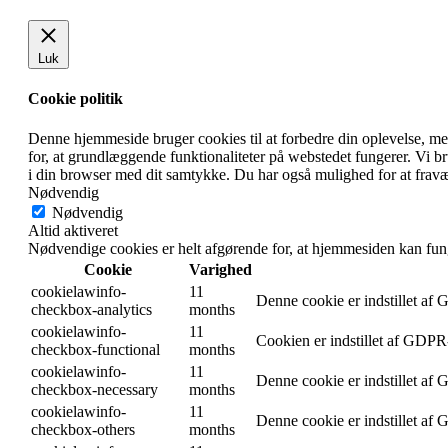
Luk
Cookie politik
Denne hjemmeside bruger cookies til at forbedre din oplevelse, m
for, at grundlæggende funktionaliteter på webstedet fungerer. Vi 
i din browser med dit samtykke. Du har også mulighed for at fravæ
Nødvendig
Nødvendig
Altid aktiveret
Nødvendige cookies er helt afgørende for, at hjemmesiden kan fun
Cookie
Varighed
cookielawinfo-
11
Denne cookie er indstillet af
checkbox-analytics
months
cookielawinfo-
11
Cookien er indstillet af GDPR-
checkbox-functional
months
cookielawinfo-
11
Denne cookie er indstillet af
checkbox-necessary
months
cookielawinfo-
11
Denne cookie er indstillet af
checkbox-others
months