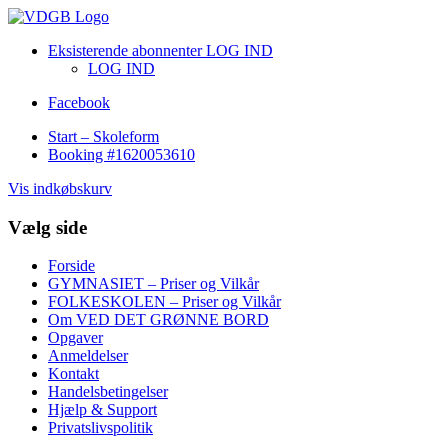
Eksisterende abonnenter LOG IND
LOG IND
Facebook
Start – Skoleform
Booking #1620053610
Vis indkøbskurv
Vælg side
Forside
GYMNASIET – Priser og Vilkår
FOLKESKOLEN – Priser og Vilkår
Om VED DET GRØNNE BORD
Opgaver
Anmeldelser
Kontakt
Handelsbetingelser
Hjælp & Support
Privatslivspolitik